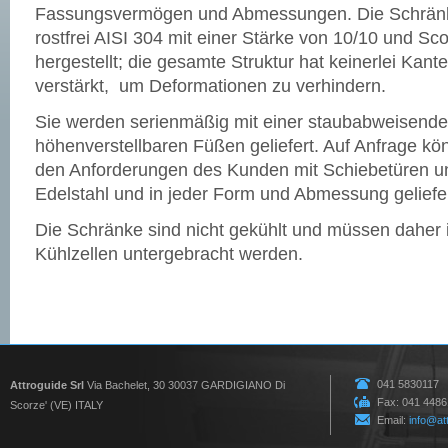
Fassungsvermögen und Abmessungen. Die Schränk
rostfrei AISI 304 mit einer Stärke von 10/10 und Sco
hergestellt; die gesamte Struktur hat keinerlei Kant
verstärkt, um Deformationen zu verhindern.
Sie werden serienmäßig mit einer staubabweisend
höhenverstellbaren Füßen geliefert. Auf Anfrage k
den Anforderungen des Kunden mit Schiebetüren un
Edelstahl und in jeder Form und Abmessung geliefe
Die Schränke sind nicht gekühlt und müssen daher 
Kühlzellen untergebracht werden.
041 5830117
Attroguide Srl
Via Bachelet, 30 30037 GARDIGIANO Di
Fax: 041 448
Scorze' (VE) ITALY
Email:
info@att