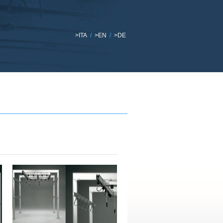
>ITA
/
>EN
/
>DE