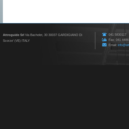
041 5830117
Attroguide Srl
Via Bachelet, 30 30037 GARDIGIANO Di
Fax: 041 448
Scorze' (VE) ITALY
Email:
info@att